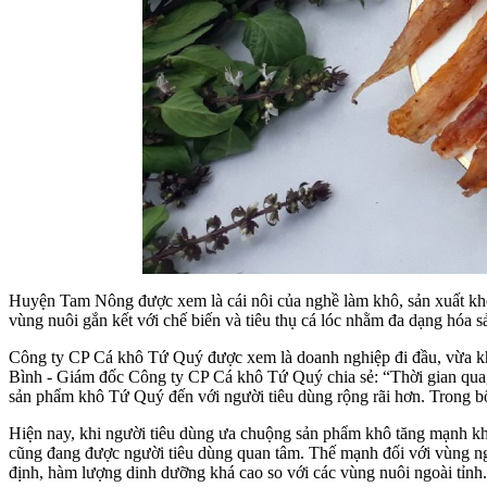
Huyện Tam Nông được xem là cái nôi của nghề làm khô, sản xuất khô
vùng nuôi gắn kết với chế biến và tiêu thụ cá lóc nhằm đa dạng hóa 
Công ty CP Cá khô Tứ Quý được xem là doanh nghiệp đi đầu, vừa khai
Bình - Giám đốc Công ty CP Cá khô Tứ Quý chia sẻ: “Thời gian qua, t
sản phẩm khô Tứ Quý đến với người tiêu dùng rộng rãi hơn. Trong bối 
Hiện nay, khi người tiêu dùng ưa chuộng sản phẩm khô tăng mạnh khi
cũng đang được người tiêu dùng quan tâm. Thế mạnh đối với vùng ngu
định, hàm lượng dinh dưỡng khá cao so với các vùng nuôi ngoài tỉnh.