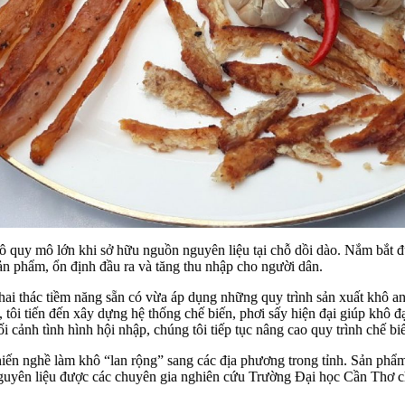
 quy mô lớn khi sở hữu nguồn nguyên liệu tại chỗ dồi dào. Nắm bắt đ
sản phẩm, ổn định đầu ra và tăng thu nhập cho người dân.
 thác tiềm năng sẵn có vừa áp dụng những quy trình sản xuất khô an t
ôi tiến đến xây dựng hệ thống chế biến, phơi sấy hiện đại giúp khô đ
cảnh tình hình hội nhập, chúng tôi tiếp tục nâng cao quy trình chế bi
ến nghề làm khô “lan rộng” sang các địa phương trong tỉnh. Sản phẩm 
yên liệu được các chuyên gia nghiên cứu Trường Đại học Cần Thơ chỉ r